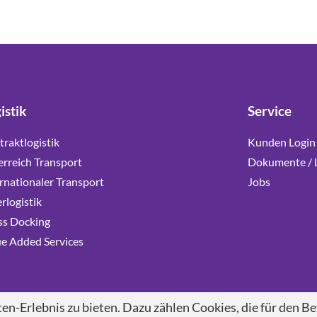
istik
Service
raktlogistik
Kunden Login
erreich Transport
Dokumente / 
rnationaler Transport
Jobs
rlogistik
ss Docking
ue Added Services
n-Erlebnis zu bieten. Dazu zählen Cookies, die für den Bet